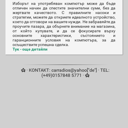
Изборът на употребяван компютър може да бъде
отличен начин да спестите значителни суми, без да
жертвате качеството. С правилните насоки и
стратегии, можете да откриете идеалното устройство,
което да отговори на вашите нужди. Не забравяйте да
проучите пазара, да обърнете внимание на магазина,
от който купувате, и да се фокусирате върху
основните характеристики, състоянието и
гаранционните условия на компютъра, за да
осъществите успешна сделка.
Тук - още детайли
· KONTAKT: carradios@yahoo["de"] · TEL:
(+49)0157848 5771 ·