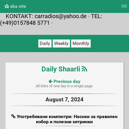
sba site
KONTAKT:
carradios@yahoo.de
· TEL:
Tag cloud
Picture wall
Daily
RSS Feed
Logi
(+49)0157848 5771 ·
Daily
Weekly
Monthly
Daily Shaarli
Previous day
All links of one day in a single page.
August 7, 2024
Употребявани компютри: Насоки за правилен
избор и полезни хитринки